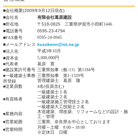
■会社概要(2009年9月12日現在)
■会社名
有限会社葛原建設
■
〒518-0825
所在地
三重県伊賀市小田町1446
■電話番号
0595-23-4794
■
0595-24-0945
FAX番号
■
kuzukenn@ict.ne.jp
メールアドレス
■
平成3年10月
法人化
■
5,000,000円
資本金
代表者
葛原 寛
■
建設業許可番号
三重県知事（般-13）第1184号
■
一級建築士事務
三重県知事 第1-1329号
■
管理建築士 葛原 隆
所登録
従業員数
4名(役員含む)
■
一級建築士１名
二級建築士２名
有資格者
■
一級建築施工管理技士２名
一級建築大工技能士２名
木造建築、増改築、リフォームなどの設計・施
業務内容
■
工・管理
営業範囲
三重県、奈良県を中心としております
■
月曜～土曜 8:00～18:00
営業時間
■
※定休日 日曜