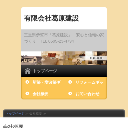
有限会社葛原建設
三重県伊賀市「葛原建設」｜安心と信頼の家
づくり｜TEL 0595-23-4794
トップページ
新築・増改築ギ
リフォームギャ
ャラリー
会社概要
ラリー
お問い合わせ
トップページ
≫ 会社概要 ≫
会社概要